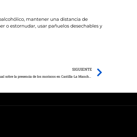
oalcohólico, mantener una distancia de
oser o estornudar, usar pañuelos desechables y
Next
SIGUIENTE
El Gobierno regional reedita la exposición virtual sobre la presencia de los moriscos en Castilla-La Mancha con contenidos renovados