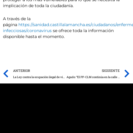
implicación de toda la ciudadanía.
A través de la
página
https://sanidad.castillalamancha.es/ciudadanos/enferm
infecciosas/coronavirus
se ofrece toda la información
disponible hasta el momento.
Prev
ANTERIOR
SIGUIENTE
La Ley contra la ocupación ilegal de viviendas se aprueba en las Cortes regionales e incorpora el desalojo exprés, el endurecimiento de penas y lucha contra las mafias
Agudo: “El PP-CLM continúa en la calle defendiendo la libertad educativa y recogiendo firmas en contra de la Ley Celaá”