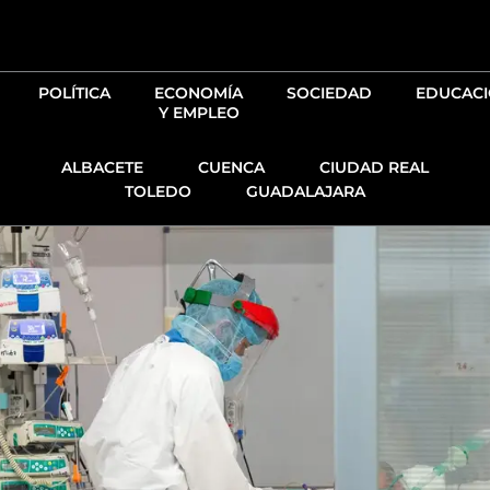
Ir
al
contenido
POLÍTICA
ECONOMÍA
SOCIEDAD
EDUCAC
Y EMPLEO
ALBACETE
CUENCA
CIUDAD REAL
TOLEDO
GUADALAJARA