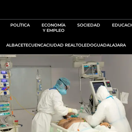
Ir
al
contenido
POLÍTICA
ECONOMÍA
SOCIEDAD
EDUCAC
Y EMPLEO
ALBACETE
CUENCA
CIUDAD REAL
TOLEDO
GUADALAJARA