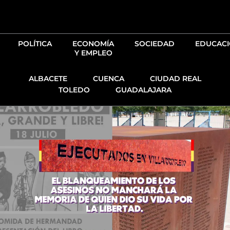
Ir
al
contenido
POLÍTICA
ECONOMÍA
SOCIEDAD
EDUCAC
Y EMPLEO
ALBACETE
CUENCA
CIUDAD REAL
TOLEDO
GUADALAJARA