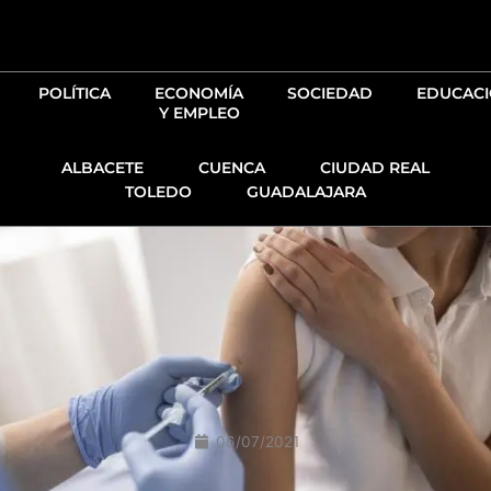
Ir
al
contenido
POLÍTICA
ECONOMÍA
SOCIEDAD
EDUCAC
Y EMPLEO
ALBACETE
CUENCA
CIUDAD REAL
TOLEDO
GUADALAJARA
06/07/2021