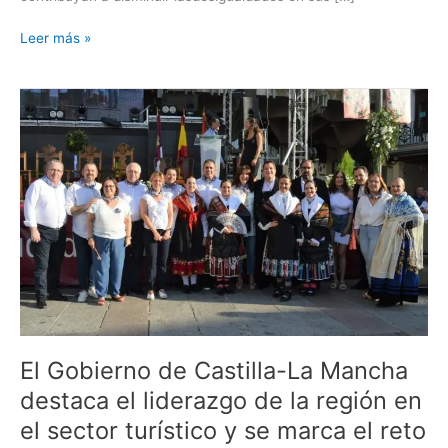
Leer más »
El
Gobierno
de
Castilla-
La
Mancha
destaca
el
liderazgo
de
la
región
en
El Gobierno de Castilla-La Mancha
el
destaca el liderazgo de la región en
sector
el sector turístico y se marca el reto
turístico