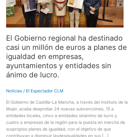
un
millón
de
euros
a
El Gobierno regional ha destinado
planes
de
casi un millón de euros a planes de
igualdad
igualdad en empresas,
en
ayuntamientos y entidades sin
empresas,
ayuntamientos
ánimo de lucro.
y
entidades
Noticias
/
El Espectador CLM
sin
ánimo
El Gobierno de Castilla-La Mancha, a través del Instituto de la
de
Mujer, acaba deaprobar 24 nuevas subvenciones, 15 a
lucro.
entidades locales, cinco a entidades sinánimo de lucro y
cuatro a empresas de la región para la puesta en marcha de
suspropios planes de igualdad, con el objetivo de que
contribuyan a disminuir lasdesigualdades en sus […]