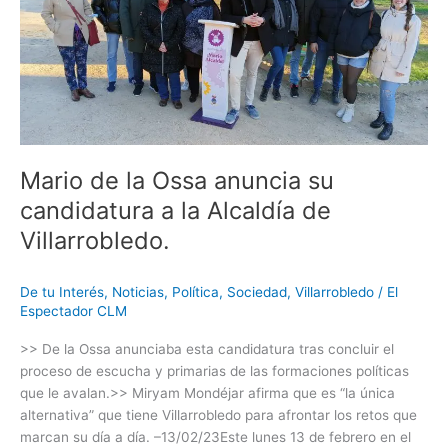
su
candidatura
a
la
Alcaldía
de
Villarrobledo.
Mario de la Ossa anuncia su
candidatura a la Alcaldía de
Villarrobledo.
De tu Interés
,
Noticias
,
Política
,
Sociedad
,
Villarrobledo
/
El
Espectador CLM
>> De la Ossa anunciaba esta candidatura tras concluir el
proceso de escucha y primarias de las formaciones políticas
que le avalan.>> Miryam Mondéjar afirma que es “la única
alternativa” que tiene Villarrobledo para afrontar los retos que
marcan su día a día. –13/02/23Este lunes 13 de febrero en el