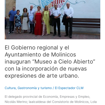
Ayuntamiento
de
Molinicos
inauguran
“Museo
a
Cielo
Abierto”
con
El Gobierno regional y el
la
Ayuntamiento de Molinicos
incorporación
inauguran “Museo a Cielo Abierto”
de
nuevas
con la incorporación de nuevas
expresiones
expresiones de arte urbano.
de
arte
urbano.
Cultura
,
Gastronomía y turismo
/
El Espectador CLM
El delegado provincial de Economía, Empresas y Empleo,
Nicolás Merino; laalcaldesa del Consistorio de Molinicos, Lola