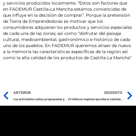
y servicios producidos localmente. “Estos son factores que
en FADEMUR Castilla-La Mancha estamos convencidas de
que influye en la decisión de comprar”. Porque la pretensión
de Tierra de Emprendedoras es motivar que los
consumidores adquieran los productos y servicios especiales
de cada una de las zonas; así como “disfrutar del paisaje
cultural, medioambiental, gastronómico e histórico de cada
uno de los pueblos. En FADEMUR queremos atraer de nuevo
a la memoria las características específicas de la región así
como la alta calidad de los productos de Castilla-La Mancha”.
Prev
ANTERIOR
SIGUIENTE
Las actividades online programadas por el Gobierno regional durante la Semana de la Arqueología han llegado a más de 100.000 personas
El Gobierno regional aprueba el calendario laboral con los 12 festivos para el próximo año, incluyendo el Corpus Christi y el Día de la Región