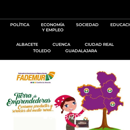
Ir
al
contenido
POLÍTICA
ECONOMÍA
SOCIEDAD
EDUCAC
Y EMPLEO
ALBACETE
CUENCA
CIUDAD REAL
TOLEDO
GUADALAJARA
04/08/2020