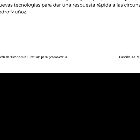
nuevas tecnologías para dar una respuesta rápida a las circu
Pedro Muñoz.
El Gobierno de Castilla-La Mancha presenta su nuevo portal web de ‘Economía Circular’ para promover la participación ciudadana y alcanzar una región circular en el horizonte 2030
Castilla-La M