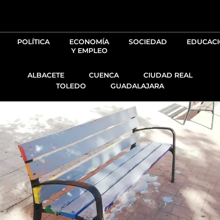
Ir
al
contenido
POLÍTICA
ECONOMÍA
SOCIEDAD
EDUCAC
Y EMPLEO
ALBACETE
CUENCA
CIUDAD REAL
TOLEDO
GUADALAJARA