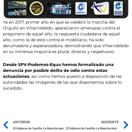
Ya en 2017, primer año en que se celebró la marcha del
Orgullo en Villarrobledo, aparecieron amenazas contra el
pregonero de aquel año, la respuesta ciudadana de aquel
año, como la de este contra el mobiliario, ha sido
abrumadora y esperanzadora, demostrando que Villarrobledo
en su inmensa mayoría es plural, diverso y respetuoso.
Desde SPV-Podemos-Equo hemos formalizado una
denuncia por posible delito de odio contra estas
actuaciones
, así como hemos puesto a disposición de las
autoridades las imágenes de las que disponemos sobre lo
sucedido.
Prev
ANTERIOR
SIGUIENTE
El Gobierno de Castilla-La Mancha inyectará 5,5 millones en el medio rural para hacer frente a las consecuencias del coronavirus
El Gobierno de Castilla-La Mancha destina más de 255.000 euros a proyectos de Acción Humanitaria y de Emergencia