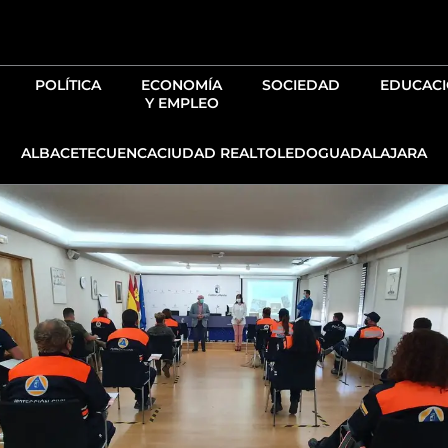
Ir
al
contenido
POLÍTICA
ECONOMÍA
SOCIEDAD
EDUCAC
Y EMPLEO
ALBACETE
CUENCA
CIUDAD REAL
TOLEDO
GUADALAJARA