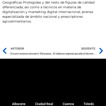
Geográficas Protegidas y del resto de figuras de calidad
diferenciada; así como a técnicos en materia de
digitalización y marketing digital internacional, prensa
especializada de ámbito nacional y prescriptores
agroalimentarios.
Prev
ANTERIOR
SIGUIENTE
El nuevo entorno educativo “EducamosCLM” cuenta con 858 participantes en la provincia de Albacete
El Gobierno regional aprueba el Decreto de ayudas para impulsar la empleabilidad de las personas en exclusión a través de las empresas de inserción
Albacete
Ciudad Real
Cuenca
Toledo