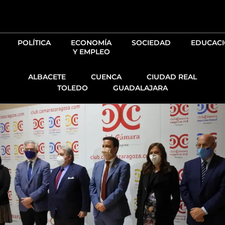
Ir
al
contenido
POLÍTICA
ECONOMÍA
SOCIEDAD
EDUCAC
Y EMPLEO
ALBACETE
CUENCA
CIUDAD REAL
TOLEDO
GUADALAJARA