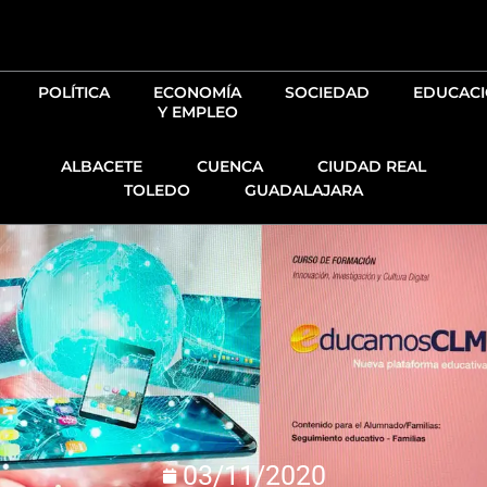
Ir
al
contenido
POLÍTICA
ECONOMÍA
SOCIEDAD
EDUCAC
Y EMPLEO
ALBACETE
CUENCA
CIUDAD REAL
TOLEDO
GUADALAJARA
03/11/2020