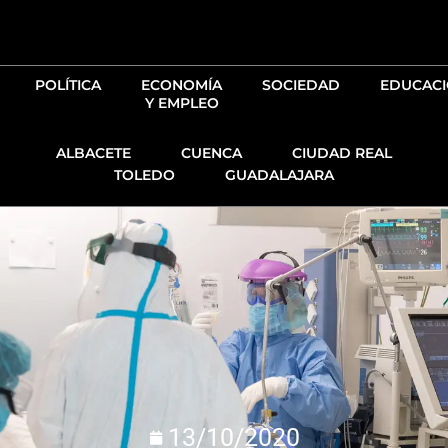
Ir
al
contenido
POLÍTICA
ECONOMÍA
SOCIEDAD
EDUCAC
Y EMPLEO
ALBACETE
CUENCA
CIUDAD REAL
TOLEDO
GUADALAJARA
13/10/2020