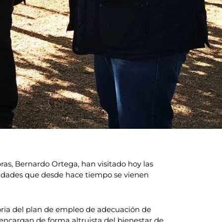
bras, Bernardo Ortega, han visitado hoy las
esidades que desde hace tiempo se vienen
moria del plan de empleo de adecuación de
 encargan de forma altruista del bienestar de