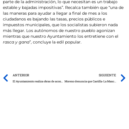
parte de la administración, lo que necesitan es un trabajo
estable y bajadas impositivas”. Recalca también que “una de
las maneras para ayudar a llegar a final de mes a los
ciudadanos es bajando las tasas, precios públicos e
impuestos municipales, que los socialistas subieron nada
más llegar. Los autónomos de nuestro pueblo agonizan
mientras que nuestro Ayuntamiento los entretiene con el
rasca y gana
”, concluye la edil popular.
Prev
ANTERIOR
SIGUIENTE
El Ayuntamiento realiza obras de acondicionamiento en la perrera municipal
Moreno denuncia que Castilla-La Mancha es la segunda región de toda España que menos PCR realiza en relación al número de contagios y la quinta `a la cola´ según su población