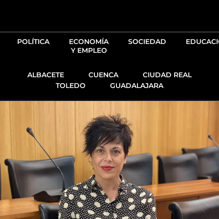
Ir
al
contenido
POLÍTICA
ECONOMÍA
SOCIEDAD
EDUCAC
Y EMPLEO
ALBACETE
CUENCA
CIUDAD REAL
TOLEDO
GUADALAJARA