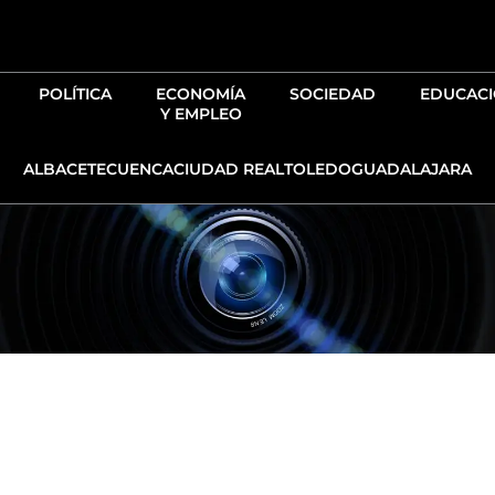
Ir
al
contenido
POLÍTICA
ECONOMÍA
SOCIEDAD
EDUCAC
Y EMPLEO
ALBACETE
CUENCA
CIUDAD REAL
TOLEDO
GUADALAJARA