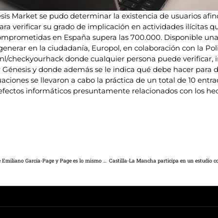
esis Market se pudo determinar la existencia de usuarios afi
 verificar su grado de implicación en actividades ilícitas qu
 comprometidas en España supera las 700.000. Disponible un
enerar en la ciudadanía, Europol, en colaboración con la Po
e.nl/checkyourhack donde cualquier persona puede verificar, 
or Génesis y donde además se le indica qué debe hacer para d
aciones se llevaron a cabo la práctica de un total de 10 entr
efectos informáticos presuntamente relacionados con los hec
Núñez: “Los alcaldes socialistas de la región son lo mismo que Emiliano García-Page y Page es lo mismo que Pedro Sánchez”