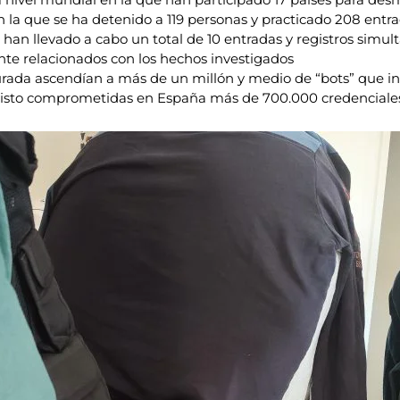
en la que se ha detenido a 119 personas y practicado 208 entra
 han llevado a cabo un total de 10 entradas y registros simul
te relacionados con los hechos investigados
surada ascendían a más de un millón y medio de “bots” que i
 visto comprometidas en España más de 700.000 credenciale