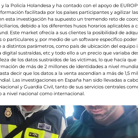
BI y la Policía Holandesa y ha contado con el apoyo de EURO
nformación facilitada por los países participantes y agilizar l
en esta investigación ha supuesto un tremendo reto de coordi
liarios, debido a los diferentes husos horarios aplicables a
 Este market ofrecía a sus clientes la posibilidad de adquir
 o particulares y, por medio de un software específico poder 
 a distintos parámetros, como país de ubicación del equipo in
 digital sustraídas, etc y todo ello a un precio que variaba 
eza de los datos sustraídos de las víctimas, lo que hacía que 
ormación de más de 2 millones de identidades a nivel mundia
sta decir que los datos a la venta ascendían a más de 1,5 mi
dial. Las investigaciones en España han sido llevadas a ca
Nacional y Guardia Civil, tanto de sus servicios centrales com
 a nivel nacional como internacional.