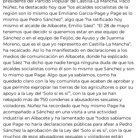
presidente del Partido Popular de Castilla-La Mancha, Paco
Núñez, ha destacado hoy que “los alcaldes socialistas de la
región son lo mismo que Emiliano García-Page y Page es lo
mismo que Pedro Sánchez”, algo que “ha ratificado hoy
mismo el alcalde de Albacete, Emilio Sáez”. “El 28 de mayo
tenemos que decidir si queremos estar en ese equipo de
Sánchez o en el equipo de Feijóo, de Ayuso y de Juanma
Moreno, que es el que yo represento en Castilla-La Mancha”,
ha recalcado. Así lo ha manifestado en declaraciones a los
medios de comunicación en Albacete, donde ha explicado
que Sáez “ha dicho que nadie tenga ninguna duda de que los
alcaldes socialistas como él son lo mismo que Sánchez y son
lo mismo que Page. Algo que ya sabíamos, como ha
quedado claro con la ley comunista que acaban de aprobar y
que permite expropiar las tierras de los agricultores o por su
apoyo a la Ley del ‘Solo sí es sí’”, con la que ya se han
rebajado más de 750 condenas a abusadores sexuales y
violadores. Núñez ha recordado que hoy mismo Page ha
acompañado a Sánchez en una visita a una actividad
industrial en Albacete y ha lamentado que “todos sabíamos
que Page no haría declaraciones públicas para afear a Pedro
Sánchez la aprobación de la Ley del ‘Solo sí es sí’, con la que
muchos de esos abusadores sexuales y violadores están