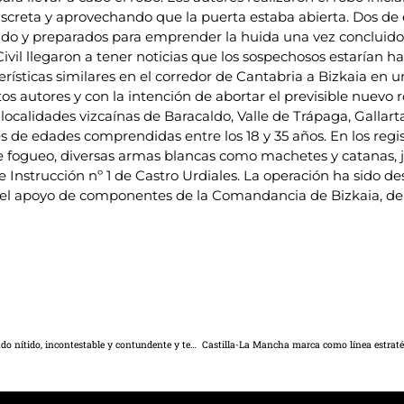
eta y aprovechando que la puerta estaba abierta. Dos de ell
ando y preparados para emprender la huida una vez concluido 
ivil llegaron a tener noticias que los sospechosos estarían h
rísticas similares en el corredor de Cantabria a Bizkaia en un
tos autores y con la intención de abortar el previsible nuevo
s localidades vizcaínas de Baracaldo, Valle de Trápaga, Gall
s de edades comprendidas entre los 18 y 35 años. En los regis
e fogueo, diversas armas blancas como machetes y catanas, jo
e Instrucción nº 1 de Castro Urdiales. La operación ha sido 
on el apoyo de componentes de la Comandancia de Bizkaia, de
Manuel Serrano: “Hemos ganado las elecciones con un resultado nítido, incontestable y contundente y tendremos 12 concejales que son más que toda la izquierda de Albacete junta”