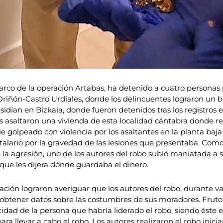
arco de la operación Artabas, ha detenido a cuatro personas 
iñón-Castro Urdiales, donde los delincuentes lograron un bo
esidían en Bizkaia, donde fueron detenidos tras los registros 
asaltaron una vivienda de esta localidad cántabra donde r
golpeado con violencia por los asaltantes en la planta baja 
alario por la gravedad de las lesiones que presentaba. Como
 la agresión, uno de los autores del robo subió maniatada a
que les dijera dónde guardaba el dinero.
ación lograron averiguar que los autores del robo, durante va
de obtener datos sobre las costumbres de sus moradores. Frut
tidad de la persona que habría liderado el robo, siendo éste 
ra llevar a cabo el robo. Los autores realizaron el robo inici