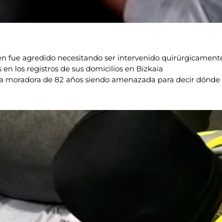
én fue agredido necesitando ser intervenido quirúrgicamente
en los registros de sus domicilios en Bizkaia
la moradora de 82 años siendo amenazada para decir dónde 