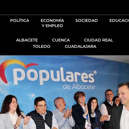
Ir
al
contenido
POLÍTICA
ECONOMÍA
SOCIEDAD
EDUCAC
Y EMPLEO
ALBACETE
CUENCA
CIUDAD REAL
TOLEDO
GUADALAJARA