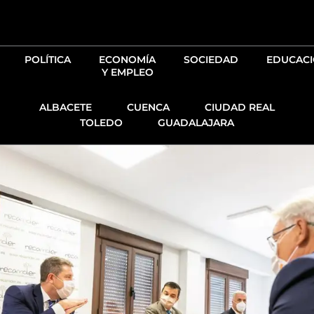
Ir
al
contenido
POLÍTICA
ECONOMÍA
SOCIEDAD
EDUCAC
Y EMPLEO
ALBACETE
CUENCA
CIUDAD REAL
TOLEDO
GUADALAJARA