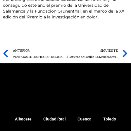
conseguido este año el premio de la Universidad de
Salamanca y la Fundación Grünenthal, en el marco de la XX
edición del ‘Premio a la investigación en dolor’.
Prev
ANTERIOR
SIGUIENTE
VENTAJAS DE LOS PRODUCTOS LOCALES PARA UNA ALIMENTACIÓN SANA Y SOSTENIBLE EN LA CONFERENCIA DEL NUTRICIONISTA AITOR SÁNCHEZ, EN FEDA
El Gobierno de Castilla-La Mancha resuelve la convocatoria extraordinaria de 5,5 millones de euros de ayuda al medio rural para hacer frente a las dificultades provocadas por la pandemia
Albacete
Ciudad Real
Cuenca
Toledo