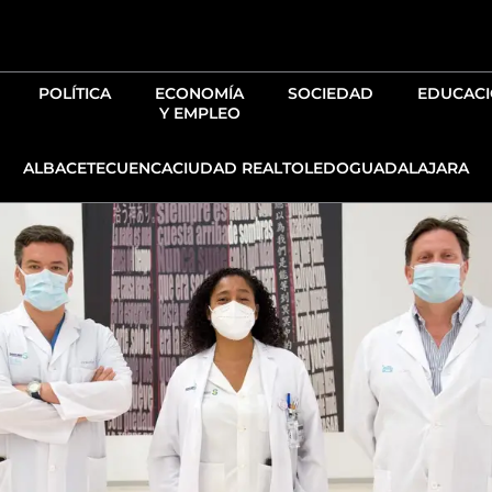
Ir
al
contenido
POLÍTICA
ECONOMÍA
SOCIEDAD
EDUCAC
Y EMPLEO
ALBACETE
CUENCA
CIUDAD REAL
TOLEDO
GUADALAJARA