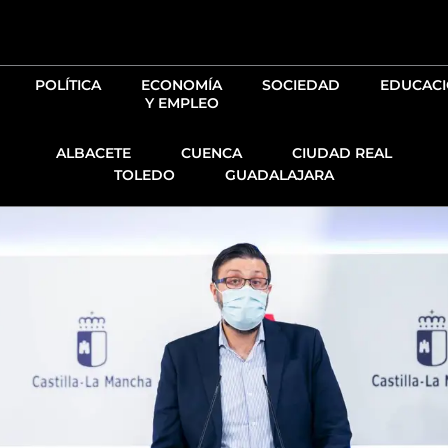
Ir
al
contenido
POLÍTICA
ECONOMÍA
SOCIEDAD
EDUCAC
Y EMPLEO
ALBACETE
CUENCA
CIUDAD REAL
TOLEDO
GUADALAJARA