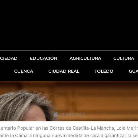
CIEDAD
EDUCACIÓN
AGRICULTURA
CULTURA
CUENCA
CIUDAD REAL
TOLEDO
GUA
29/08/2020
entario Popular en las Cortes de Castilla-La Mancha, Lola Meri
nte la Cámara ninguna nueva medida de cara a garantizar la se