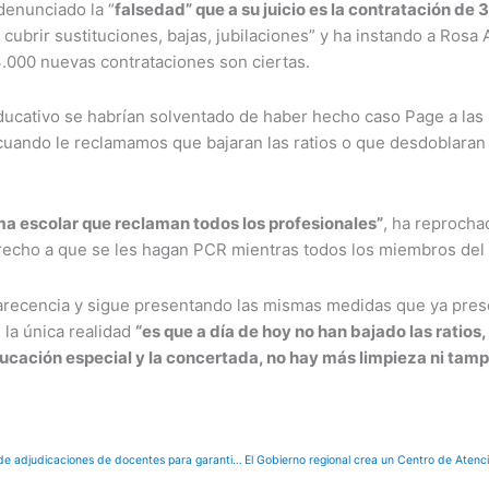
denunciado la “
falsedad” que a su juicio es la contratación de
ubrir sustituciones, bajas, jubilaciones” y ha instando a Rosa 
.000 nuevas contrataciones son ciertas.
ducativo se habrían solventado de haber hecho caso Page a las
uando le reclamamos que bajaran las ratios o que desdoblaran au
ma escolar que reclaman todos los profesionales”
, ha reprocha
erecho a que se les hagan PCR mientras todos los miembros del
arecencia y sigue presentando las mismas medidas que ya pres
 la única realidad
“es que a día de hoy no han bajado las ratios,
ducación especial y la concertada, no hay más limpieza ni tam
El Gobierno regional comenzará la próxima semana una serie de adjudicaciones de docentes para garantizar las medidas sanitarias en todas las aulas