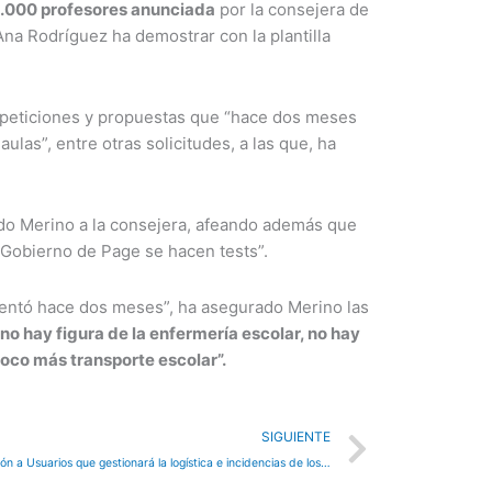
 3.000 profesores anunciada
por la consejera de
Ana Rodríguez ha demostrar con la plantilla
 peticiones y propuestas que “hace dos meses
las”, entre otras solicitudes, a las que, ha
do Merino a la consejera, afeando además que
 Gobierno de Page se hacen tests”.
entó hace dos meses”, ha asegurado Merino las
 no hay figura de la enfermería escolar, no hay
poco más transporte escolar”.
Next
SIGUIENTE
El Gobierno regional crea un Centro de Atención a Usuarios que gestionará la logística e incidencias de los 57.000 dispositivos electrónicos adquiridos para centros educativos