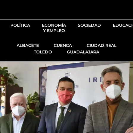
Ir
al
contenido
POLÍTICA
ECONOMÍA
SOCIEDAD
EDUCAC
Y EMPLEO
ALBACETE
CUENCA
CIUDAD REAL
TOLEDO
GUADALAJARA