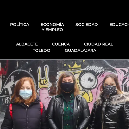
Ir
al
contenido
POLÍTICA
ECONOMÍA
SOCIEDAD
EDUCAC
Y EMPLEO
ALBACETE
CUENCA
CIUDAD REAL
TOLEDO
GUADALAJARA