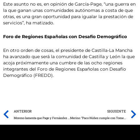
Este asunto no es, en opinión de García-Page, “una guerra en
la que ganan unas comunidades autónomas a costa de que
otras, es una gran oportunidad para igualar la prestación de
servicios”, ha matizado.
Foro de Regiones Españolas con Desafío Demográfico
En otro orden de cosas, el presidente de Castilla-La Mancha
ha avanzado que será la comunidad de Castilla y León la que
acoja próximamente una cumbre de las ocho regiones
integrantes del Foro de Regiones Españolas con Desafío
Demográfico (FREDD).
Prev
ANTERIOR
SIGUIENTE
Moreno lamenta que Page y Fernández Sanz mantengan sin uso el nuevo Hospital de Toledo mientras los pacientes son atendidos de “forma indigna” en el Virgen de la Salud
Merino: “Paco Núñez cumple con Tomelloso y presenta una enmienda a los Presupuestos de CLM para que el Hospital de Tomelloso tenga una UCI”