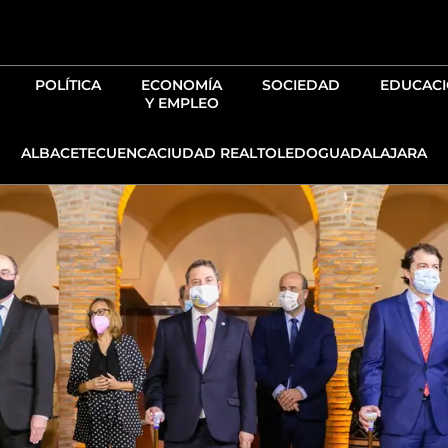
Ir
al
contenido
POLÍTICA
ECONOMÍA
SOCIEDAD
EDUCAC
Y EMPLEO
ALBACETE
CUENCA
CIUDAD REAL
TOLEDO
GUADALAJARA