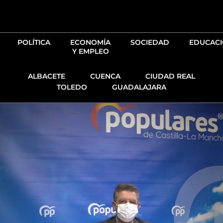
Ir
al
contenido
POLÍTICA
ECONOMÍA
SOCIEDAD
EDUCAC
Y EMPLEO
ALBACETE
CUENCA
CIUDAD REAL
TOLEDO
GUADALAJARA