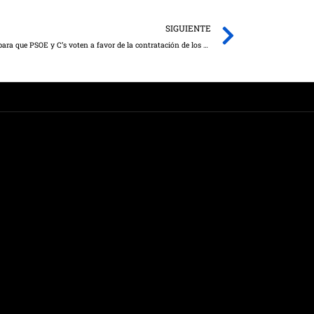
Next
SIGUIENTE
Se Puede Villarrobledo redobla sus contactos para que PSOE y C’s voten a favor de la contratación de los Fijos Discontinuos.