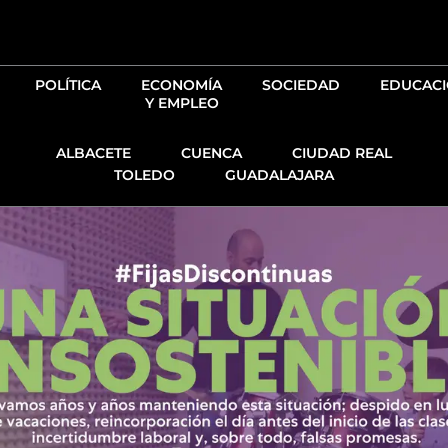
Ir
al
contenido
POLÍTICA
ECONOMÍA
SOCIEDAD
EDUCAC
Y EMPLEO
ALBACETE
CUENCA
CIUDAD REAL
TOLEDO
GUADALAJARA