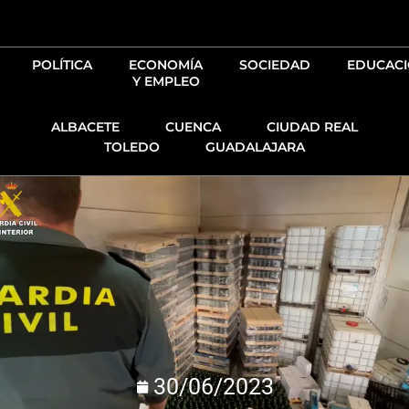
Ir
al
contenido
POLÍTICA
ECONOMÍA
SOCIEDAD
EDUCAC
Y EMPLEO
ALBACETE
CUENCA
CIUDAD REAL
TOLEDO
GUADALAJARA
30/06/2023